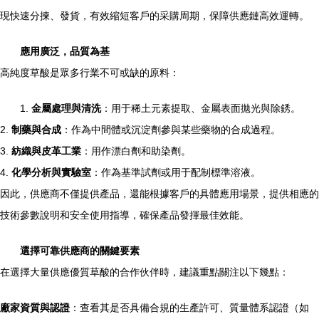
現快速分揀、發貨，有效縮短客戶的采購周期，保障供應鏈高效運轉。
應用廣泛，品質為基
高純度草酸是眾多行業不可或缺的原料：
1.
金屬處理與清洗
：用于稀土元素提取、金屬表面拋光與除銹。
2.
制藥與合成
：作為中間體或沉淀劑參與某些藥物的合成過程。
3.
紡織與皮革工業
：用作漂白劑和助染劑。
4.
化學分析與實驗室
：作為基準試劑或用于配制標準溶液。
因此，供應商不僅提供產品，還能根據客戶的具體應用場景，提供相應的
技術參數說明和安全使用指導，確保產品發揮最佳效能。
選擇可靠供應商的關鍵要素
在選擇大量供應優質草酸的合作伙伴時，建議重點關注以下幾點：
廠家資質與認證
：查看其是否具備合規的生產許可、質量體系認證（如