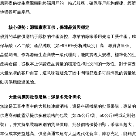
應商提供從生產源頭到終端用戶的一站式服務，確保客戶能夠便捷、經濟
地獲得可靠產品。
核心優勢：源頭廠家直供，保障品質與穩定
優質的草酸供應始于嚴格的生產管控。專業的廠家采用先進工藝生產，確
保草酸（乙二酸）產品純度（如≥99.6%分析純級別）高、雜質含量低、
晶體均勻。作為源頭生產商或一級代理商，能夠實現大規模、標準化的生
產與倉儲，從根本上保證產品質量的穩定性和批次間的一致性。對于需要
大量采購的客戶而言，這意味著避免了因中間環節過多可能導致的質量波
動與供應延遲風險。
大量供應與批發服務：滿足多元化需求
無論是工業生產中的大規模連續消耗，還是科研機構的批量采購，專業的
供應商都能靈活提供多種規格的包裝（如25公斤/袋、50公斤/桶或定制包
裝），并支持集裝箱級別的貨量供應。批發價格優勢明顯，采購量越大，
單位成本效益越高。供應商通常建有大型現代化倉庫，庫存充足，能夠實