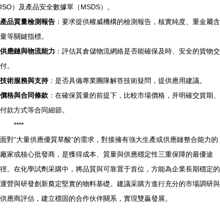
ISO）及產品安全數據單（MSDS）。
產品質量檢測報告
：要求提供權威機構的檢測報告，核實純度、重金屬含
量等關鍵指標。
供應鏈與物流能力
：評估其倉儲物流網絡是否能確保及時、安全的貨物交
付。
技術服務與支持
：是否具備專業團隊解答技術疑問，提供應用建議。
價格與合同條款
：在確保質量的前提下，比較市場價格，并明確交貨期、
付款方式等合同細節。
****
面對“大量供應優質草酸”的需求，對接擁有強大生產或供應鏈整合能力的
廠家或核心批發商，是獲得成本、質量與供應穩定性三重保障的最優途
徑。在化學試劑采購中，將品質與可靠置于首位，方能為企業長期穩定的
運營與研發創新奠定堅實的物料基礎。建議采購方進行充分的市場調研與
供應商評估，建立穩固的合作伙伴關系，實現雙贏發展。