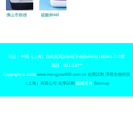
擇
決方案
佛山市順德
硫酸鉀AR
區駿景酒店
分析純 化
低調的工業
學實驗中的
城市酒店生
精準試劑
態樣本
地址：中國（上海）自由貿易試驗區芳春路400號1幢301-323室
電話：021-537**
Copyright © 2026
www.mengyou800.com.cn
化學試劑
澤塔生物科技
（上海）有限公司
化學試劑
版權所有
Sitemap