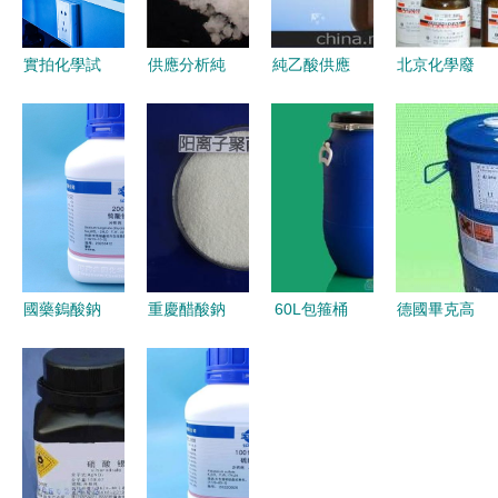
實拍化學試
供應分析純
純乙酸供應
北京化學廢
劑玻璃藥瓶
焦磷酸鉀
商與批發市
棄物權威處
整齊陳列于
— 北京金
場分析 生
理 過期化
置物架的下
匯太亞化學
物試劑研發
學品回收與
載與使用指
試劑在氯化
領域的選購
化學試劑科
南
物、硫酸
指南
學處置指南
鹽、碳酸鹽
檢測中的關
國藥鎢酸鈉
重慶醋酸鈉
60L包箍桶
德國畢克高
鍵作用
二水AR分
與聚合氯化
與60公斤塑
分子量潤濕
析純實驗試
鋁價格及應
料桶 非臨
和分散助劑
劑在各行業
用概述 多
床診斷用生
BYK2050
的應用與分
規格生物試
物試劑研發
性能卓越的
析
劑市場觀察
中的實用選
化學試劑解